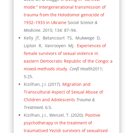
mode:” Intergenerational transmission of
trauma from the Holodomor genocide of
1932–1933 in Ukraine
S
ocial Science &
Medicine
. 2015; 134: 87–94.
Kelly JT, Betancourt TS, Mukwege D,
Lipton R, Vanrooyen MJ.
Experiences of
female survivors of sexual violence in
eastern Democratic Republic of the Congo: a
mixed-methods study.
Confl Health
2011;
5:25.
Kizilhan, J.I. (2017).
Migration and
Transcultural Aspect of Sexual Abuse of
Children and Adolescents
Trauma &
Treatment,
6:5.
Kizilhan, J.I., Wenzel, T. (2020).
Positive
psychotherapy in the treatment of
traumatised Yezidi survivors of sexualised