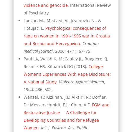
violence and genocide
, International Review
of Psychiatry.
Lončar, M., Medved, V., Jovanović, N., &
Hotujac, L.
Psychological consequences of
rape on women in 1991-1995 war in Croatia
and Bosnia and Herzegovina
.
Croatian
medical journal
. 2006; 47(1): 67–75
Paul LA, Walsh K, McCauley JL, Ruggiero KJ,
Resnick HS, Kilpatrick DG (2013).
College
Women’s Experiences With Rape Disclosure:
A National Study.
Violence Against Women
,
19(4): 486–502.
Wenzel, T.; Kizilhan, J.I.; Alksiri, R.; Dörfler,
D.; Messerschmidt, E.J.; Chen, A.F.
FGM and
Restorative Justice — A Challenge for
Developing Countries and for Refugee
Women.
Int. J. Environ. Res. Public