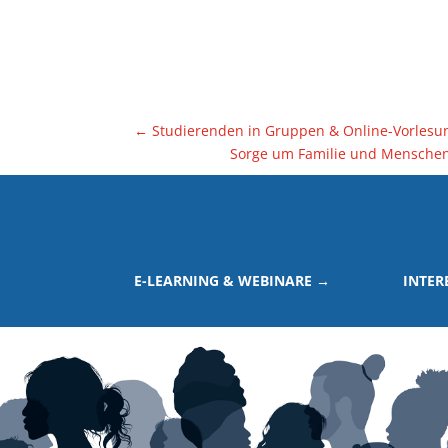
←
Studierenden in Gruppen & Online-Vorlesun
Sorge um Familie und Menschen 
E-LEARNING & WEBINARE →
INTER